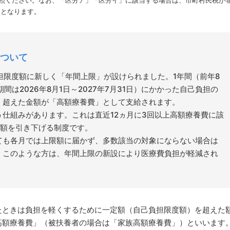
照ください。なお、「区分ア」「区分イ」に該当する場合は、市町村民税が
当となります。
ついて
負担限度額に新しく「年間上限」が設けられました。1年間（前年8
間は2026年8月1日～2027年7月31日）にかかった自己負担の
、超えた金額が「高額療養費」として支給されます。
う仕組みがあります。これは直近12ヵ月に3回以上高額療養費に該
度額を引き下げる制度です。
ても各月では上限額に届かず、多数該当の対象にならない場合は
。このような方は、年間上限の新設により医療費負担が軽減され
たときは負担を軽くするために一定額（自己負担限度額）を超えた
高額療養費」（被扶養者の場合は「家族高額療養費」）といいます