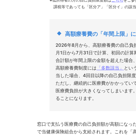
※低所得者の方の自己負担限度額は
こちら
をご参
課税等であっても「区分ア」「区分イ」の該
高額療養費の「年間上限」に
2026年8月から、高額療養費の自己
月1日から7月31日で計算、初回の計算期
合計額が年間上限の金額を超えた場合
高額療養費制度には
「多数該当」
とい
当した場合、4回目以降の自己負担限
ただし、継続的に医療費がかかってい
医療費負担が大きくなってしまいます
ることになります。
窓口で支払う医療費の自己負担額が高額になっ
で当健康保険組合から支給されます。これを「