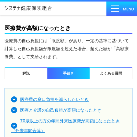
MENU
医療費が高額になったとき
健保の
医療費の自己負担には「限度額」があり、一定の基準に基づいて
しくみ
計算した自己負担額が限度額を超えた場合、超えた額が「高額療
Health
養費」として支給されます。
Insurance
System
解説
手続き
よくある質問
健保の
給付
Insurance
医療費の窓口負担を減らしたいとき
Benefits
医療と介護の自己負担が高額になったとき
保健事
業
70歳以上の方の年間外来医療費が高額になったとき
Health
（外来年間合算）
Checkup