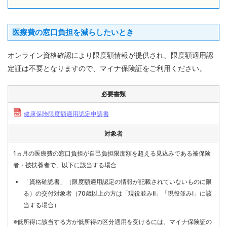
各種手
続き
医療費の窓口負担を減らしたいとき
Procedure
申請書
オンライン資格確認により限度額情報が提供され、限度額適用認
一覧
定証は不要となりますので、マイナ保険証をご利用ください。
Application
Form
必要書類
よくあ
る質問
健康保険限度額適用認定申請書
FAQ
対象者
1ヵ月の医療費の窓口負担が自己負担限度額を超える見込みである被保険
者・被扶養者で、以下に該当する場合
「資格確認書」（限度額適用認定の情報が記載されていないものに限
る）の交付対象者（70歳以上の方は「現役並みⅡ」「現役並みⅠ」に該
当する場合）
※低所得に該当する方が低所得の区分適用を受けるには、マイナ保険証の