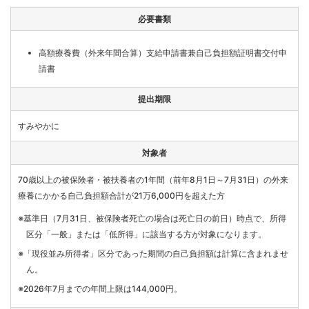
必要書類
高額療養費（外来年間合算）支給申請書兼自己負担額証明書交付申
請書
提出期限
すみやかに
対象者
70歳以上の被保険者・被扶養者の1年間（前年8月1日～7月31日）の外来
療養にかかる自己負担額合計が
21万6,000円を超えた方
※基準日（7月31日、被保険者死亡の場合は死亡日の前日）時点で、所得
区分「一般」または「低所得」に該当する方が対象になります。
※「現役並み所得者」区分であった期間の自己負担額は計算に含まれませ
ん。
※2026年7月までの年間上限は144,000円。