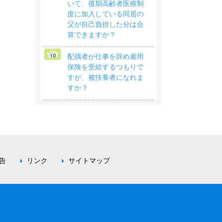
いて、後期高齢者医療制
度に加入している同居の
父が自己負担した分は合
算できますか？
配偶者が仕事を辞め雇用
保険を受給するつもりで
すが、被扶養者になれま
すか？
告
リンク
サイトマップ