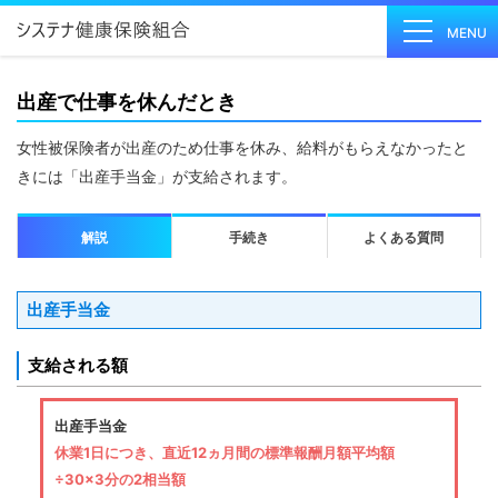
MENU
出産で仕事を休んだとき
健保の
女性被保険者が出産のため仕事を休み、給料がもらえなかったと
しくみ
きには「出産手当金」が支給されます。
Health
Insurance
解説
手続き
よくある質問
System
健保の
給付
出産手当金
Insurance
Benefits
支給される額
保健事
業
出産手当金
休業1日につき、直近12ヵ月間の標準報酬月額平均額
Health
Checkup
÷30×3分の2相当額