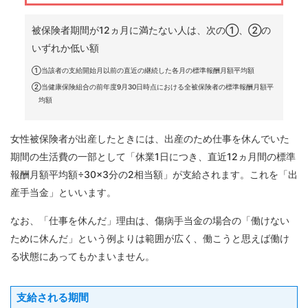
各種手
続き
被保険者期間が12ヵ月に満たない人は、次の①、②の
Procedure
いずれか低い額
申請書
①当該者の支給開始月以前の直近の継続した各月の標準報酬月額平均額
一覧
②当健康保険組合の前年度9月30日時点における全被保険者の標準報酬月額平
均額
Application
Form
女性被保険者が出産したときには、出産のため仕事を休んでいた
よくあ
る質問
期間の生活費の一部として「休業1日につき、直近12ヵ月間の標準
FAQ
報酬月額平均額÷30×3分の2相当額」が支給されます。これを「出
産手当金」といいます。
なお、「仕事を休んだ」理由は、傷病手当金の場合の「働けない
ために休んだ」という例よりは範囲が広く、働こうと思えば働け
る状態にあってもかまいません。
支給される期間