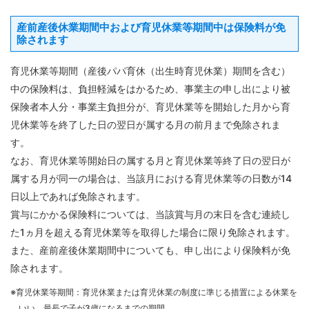
産前産後休業期間中および育児休業等期間中は保険料が免
除されます
育児休業等期間（産後パパ育休（出生時育児休業）期間を含む）
中の保険料は、負担軽減をはかるため、事業主の申し出により被
保険者本人分・事業主負担分が、育児休業等を開始した月から育
児休業等を終了した日の翌日が属する月の前月まで免除されま
す。
なお、育児休業等開始日の属する月と育児休業等終了日の翌日が
属する月が同一の場合は、当該月における育児休業等の日数が14
日以上であれば免除されます。
賞与にかかる保険料については、当該賞与月の末日を含む連続し
た1ヵ月を超える育児休業等を取得した場合に限り免除されます。
また、産前産後休業期間中についても、申し出により保険料が免
除されます。
※育児休業等期間：育児休業または育児休業の制度に準じる措置による休業を
いい、最長で子が3歳になるまでの期間