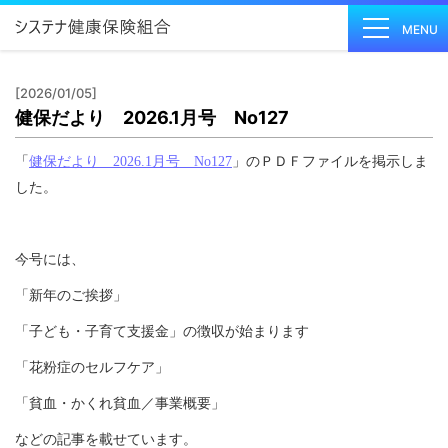
MENU
[2026/01/05]
健保だより 2026.1月号 No127
健保の
しくみ
「
健保だより 2026.1月号 No127
」のＰＤＦファイルを掲示しま
Health
した。
Insurance
System
健保の
今号には、
給付
「新年のご挨拶」
Insurance
Benefits
「子ども・子育て支援金」の徴収が始まります
保健事
「花粉症のセルフケア」
業
「貧血・かくれ貧血／事業概要」
Health
Checkup
などの記事を載せています。