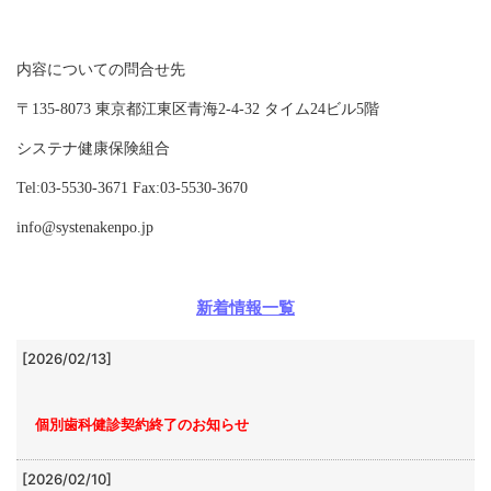
各種手
続き
内容についての問合せ先
Procedure
申請書
〒135-8073 東京都江東区青海2-4-32 タイム24ビル5階
一覧
システナ健康保険組合
Application
Form
Tel:03-5530-3671 Fax:03-5530-3670
よくあ
info@systenakenpo.jp
る質問
FAQ
新着情報一覧
[2026/02/13]
個別歯科健診契約終了のお知らせ
[2026/02/10]