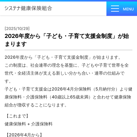
MENU
[2025/10/29]
2026年度から「子ども・子育て支援金制度」が始
健保の
まります
しくみ
Health
2026年度から「子ども・子育て支援金制度」が始まります。
Insurance
この制度は、社会連帯の理念を基盤に、子どもや子育て世帯を全
System
世代・全経済主体が支える新しい分かち合い・連帯の仕組みで
健保の
す。
給付
子ども・子育て支援金は2026年4月分保険料（5月納付分）より健
Insurance
康保険料・介護保険料（40歳以上65歳未満）と合わせて健康保険
Benefits
組合が徴収することになります。
保健事
【これまで】
業
健康保険料 + 介護保険料
Health
Checkup
【2026年4月から】