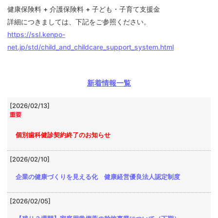
各種手
健康保険料 + 介護保険料 + 子ども・子育て支援金
続き
詳細につきましては、下記をご参照ください。
Procedure
https://ssl.kenpo-
net.jp/std/child_and_childcare_support_system.html
申請書
一覧
Application
新着情報一覧
Form
よくあ
[2026/02/13]
る質問
FAQ
個別歯科健診契約終了のお知らせ
[2026/02/10]
企業の健康づくりを見える化 健康経営優良法人認定制度
[2026/02/05]