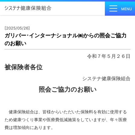
MENU
[2025/05/26]
ガリバー･インターナショナル㈱からの照会ご協力
健保の
のお願い
しくみ
Health
令和７年５月２６日
Insurance
被保険者各位
System
健保の
システナ健康保険組合
給付
照会ご協力のお願い
Insurance
Benefits
保健事
健康保険組合は、皆様からいただいた保険料を有効に使用する
業
ため健康つくり事業や医療費低減施策をしていますが、年々医療
Health
費は増加傾向にあります。
Checkup