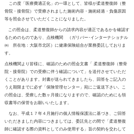
この度「医療費適正化」の一環として、皆様が柔道整復師（整
各種手
続き
骨院・接骨院）で受療されました施術内容・施術経過・負傷原因
等を照会させていただくことになりました。
Procedure
申請書
この照会は、柔道整復師からの請求内容が適正であるかを確認す
一覧
るためのものであり、点検機関 （ガリバー･インターナショナル
Application
㈱ 所在地：大阪市北区）に健康保険組合が業務委託しておりま
Form
す。
よくあ
点検機関より皆様に、確認のための照会文書「
柔道整復師（整骨
る質問
院・接骨院）での受療に伴う確認について」を送付させていただ
FAQ
くことがあります。封書が送られてきましたら、回答をご記入の
うえ期限までに必ず「保険管理センター」宛にご返送下さい。こ
の照会は、受療した数ヶ月後になりますので、確認のためにも領
収書等の保管をお願いいたします。
なお、平成１７年４月施行の個人情報保護法に基づき、ご回答
いただきました内容につきましては、委託先との間で「柔道整復
師に確認する際の資料としてのみ使用する」旨の契約を交わして