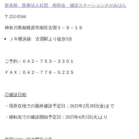
各種手
新名称 医療法人社団 相和会 健診ステーションさがみはら
続き
〒252-0344
Procedure
神奈川県相模原市南区古淵３－９－１９
申請書
一覧
ＪＲ横浜線 古淵駅より徒歩5分
Application
Form
ご予約：０４２－７５３－３３０１
よくあ
る質問
ＦＡＸ：０４２－７７６－５２２５
FAQ
◎健診日程
・現所在地での最終健診予定日：2025年2月28日(金)まで
・移転先での健診開始予定日：2025年4月1日(火)より