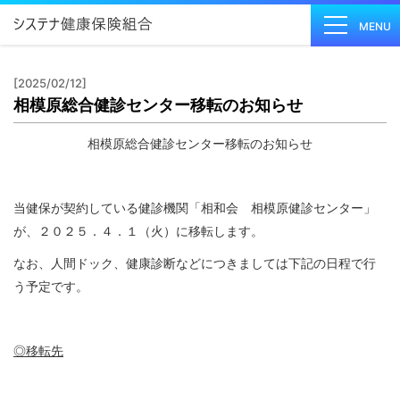
MENU
[2025/02/12]
相模原総合健診センター移転のお知らせ
健保の
しくみ
相模原総合健診センター移転のお知らせ
Health
Insurance
System
当健保が契約している健診機関「相和会 相模原健診センター」
健保の
が、２０２５．４．１（火）に移転します。
給付
なお、人間ドック、健康診断などにつきましては下記の日程で行
Insurance
う予定です。
Benefits
保健事
業
◎移転先
Health
Checkup