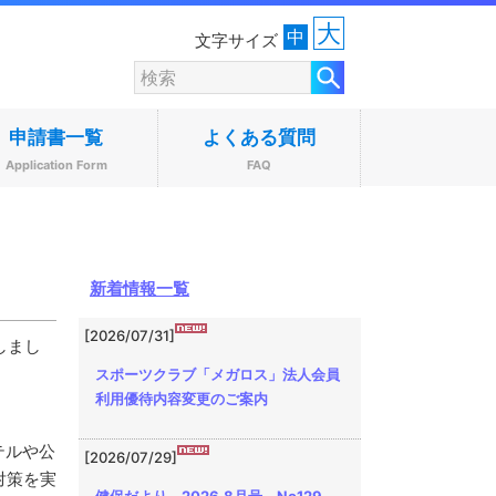
大
中
文字サイズ
申請書一覧
よくある質問
Application Form
FAQ
新着情報一覧
[2026/07/31]
しまし
スポーツクラブ「メガロス」法人会員
利用優待内容変更のご案内
テルや公
[2026/07/29]
対策を実